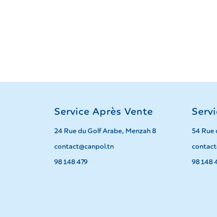
Service Après Vente
Serv
24 Rue du Golf Arabe, Menzah 8
54 Rue 
contact@canpol.tn
contact
98 148 479
98 148 