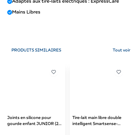
Adaptés aux tire-laits électriques : ExpressCare
Mains Libres
PRODUITS SIMILAIRES
Tout voir
Joints en silicone pour
Tire-lait main libre double
gourde enfant JUNIOR (2
intelligent Smartsense-
pièces)-56/625
20/116