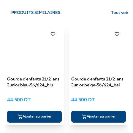
PRODUITS SIMILAIRES
Tout voir
Gourde d'enfants 21/2 ans
Tasse FirstCup bonjour
Junior beige-56/624_bei
paris rose 250 ml bec
silicone-56/613_pin
44.500
DT
47.500
DT
Ajouter au panier
Ajouter au panier