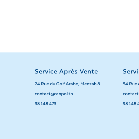
Service Après Vente
Serv
24 Rue du Golf Arabe, Menzah 8
54 Rue 
contact@canpol.tn
contact
98 148 479
98 148 